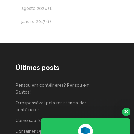
agosto 2024
(1)
janeiro 2017
(1)
Últimos posts
Pensou em contêineres? Pensou em
Santos!
O responsável pela resistência dos
contêineres
Como são feitos contêineres ?
Contêiner Open Side: mais acesso, mais